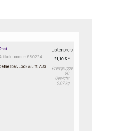
Rost
Listenpreis
Artikelnummer: 680224
21,10 € *
befliesbar, Lock & Lift, ABS
Preisgruppe
90
Gewicht
0.07 kg