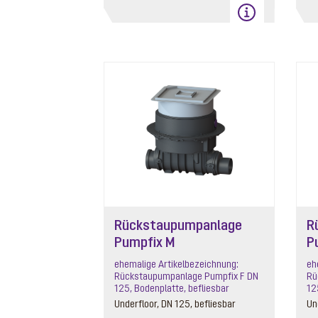
Rückstaupumpanlage
R
Pumpfix M
P
ehemalige Artikelbezeichnung:
eh
Rückstaupumpanlage Pumpfix F DN
Rü
125, Bodenplatte, befliesbar
12
Underfloor, DN 125, befliesbar
Un