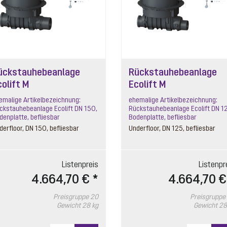
ückstauhebeanlage
Rückstauhebeanlage
olift M
Ecolift M
emalige Artikelbezeichnung:
ehemalige Artikelbezeichnung:
ckstauhebeanlage Ecolift DN 150,
Rückstauhebeanlage Ecolift DN 1
denplatte, befliesbar
Bodenplatte, befliesbar
derfloor, DN 150, befliesbar
Underfloor, DN 125, befliesbar
Listenpreis
Listenpr
4.664,70 € *
4.664,70 €
Preisgruppe
20
Preisgruppe
Gewicht
28 kg
Gewicht
28