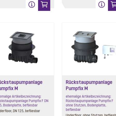
ückstaupumpanlage
Rückstaupumpanlage
umpfix M
Pumpfix M
emalige Artikelbezeichnung:
ehemalige Artikelbezeichnung:
ckstaupumpanlage Pumpfix F DN
Rückstaupumpanlage Pumpfix F
5, Bodenplatte, befliesbar
ohne Stutzen, Bodenplatte,
befliesbar
derfloor, DN 125, befliesbar
Underfloor, ohne Stutzen, beflies