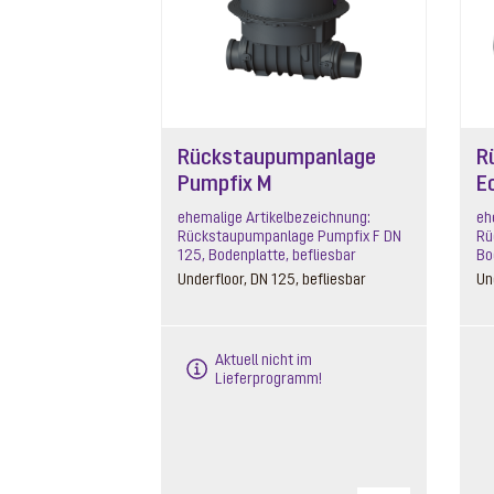
Rückstaupumpanlage
R
Pumpfix M
Ec
ehemalige Artikelbezeichnung:
eh
Rückstaupumpanlage Pumpfix F DN
Rü
125, Bodenplatte, befliesbar
Bo
Underfloor, DN 125, befliesbar
Un
Aktuell nicht im
Lieferprogramm!