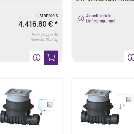
Listenpreis
Aktuell nicht im
Lieferprogramm!
4.416,80 € *
Preisgruppe
30
Gewicht
30.2 kg