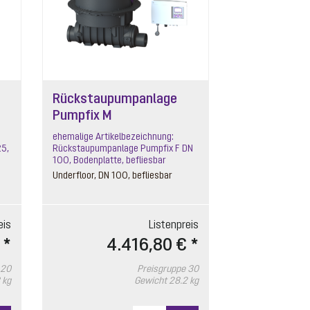
Rückstaupumpanlage
Pumpfix M
ehemalige Artikelbezeichnung:
25,
Rückstaupumpanlage Pumpfix F DN
100, Bodenplatte, befliesbar
Underfloor, DN 100, befliesbar
eis
Listenpreis
 *
4.416,80 € *
20
Preisgruppe
30
 kg
Gewicht
28.2 kg