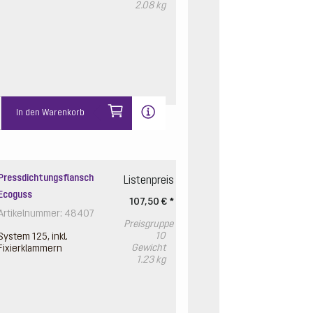
2.08 kg
In den Warenkorb
Pressdichtungsflansch
Listenpreis
Ecoguss
107,50 € *
Artikelnummer: 48407
Preisgruppe
10
System 125, inkl.
Gewicht
Fixierklammern
1.23 kg