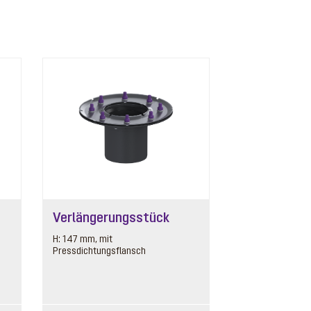
Aufsatzstück
Listenpreis
Artikelnummer: 48201
130,10 € *
Designrost Kessel, V2A,
Preisgruppe
Lock & Lift, L15
10
Gewicht
0.53 kg
Verlängerungsstück
H: 147 mm, mit
In den Warenkorb
Pressdichtungsflansch