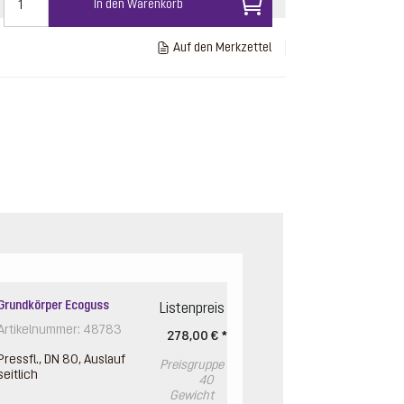
In den Warenkorb
Auf den Merkzettel
Grundkörper Ecoguss
Listenpreis
Artikelnummer: 48783
278,00 € *
Pressfl., DN 80, Auslauf
Preisgruppe
seitlich
40
Gewicht