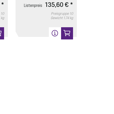
Entriegelungsschlüssel
Listenpreis
 *
135,60 € *
Listenpreis
Artikelnummer: 680702
10,50 € *
10
Preisgruppe
10
für Lock & Lift
Preisgruppe
 kg
Gewicht
1.74 kg
90
In den Warenkorb
Designrost
Listenpreis
Artikelnummer: 680226
85,40 € *
KESSEL, Lock & Lift
Preisgruppe