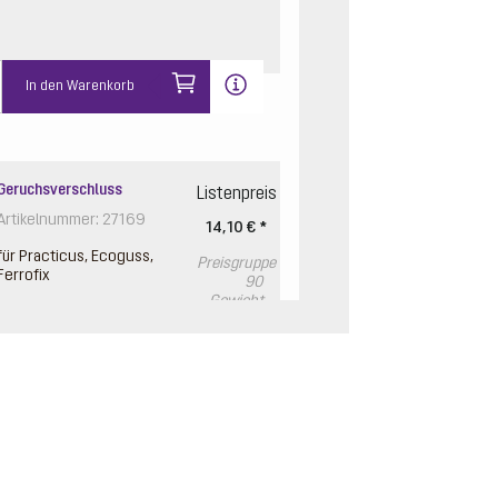
In den Warenkorb
Geruchsverschluss
Listenpreis
Artikelnummer: 27169
14,10 € *
für Practicus, Ecoguss,
Preisgruppe
Ferrofix
90
Gewicht
0.14 kg
In den Warenkorb