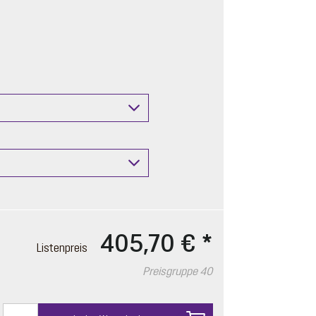
405,70 €
*
Listenpreis
Preisgruppe 40