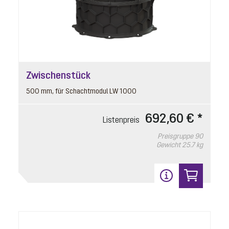
16
Zwischenstück
500 mm, für Schachtmodul LW 1000
692,60 € *
Listenpreis
Preisgruppe
90
Gewicht
25.7 kg
Deckel
Artikelnummer: 680394
Zulauf Ecolift XL
Listenpreis
104,80 € *
Preisgruppe
90