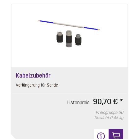
Listenpreis
513,70 € *
Preisgruppe
90
Gewicht
1.08 kg
In den Warenkorb
18
Kabelzubehör
Verlängerung für Sonde
90,70 € *
Listenpreis
Preisgruppe
60
Gewicht
0.45 kg
Ersatzteilset optische Sonde