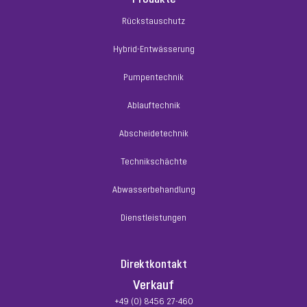
Preisgruppe
90
Gewicht
0.01 kg
Rückstauschutz
In den Warenkorb
Hybrid-Entwässerung
Pumpentechnik
Ablauftechnik
24
Abscheidetechnik
Technikschächte
Abwasserbehandlung
Dienstleistungen
Rückflussverhinderer
Direktkontakt
Artikelnummer: 680381
Verkauf
links, mit Rückschlagklappe
+49 (0) 8456 27-460