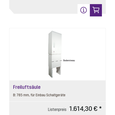
Stützrippe
Artikelnummer: 680397
für Absperrschieber, gerade Auflage
Listenpreis
18,00 € *
Preisgruppe
90
Gewicht
0.07 kg
In den Warenkorb
Freiluftsäule
20
B: 785 mm, für Einbau Schaltgeräte
1.614,30 € *
Listenpreis