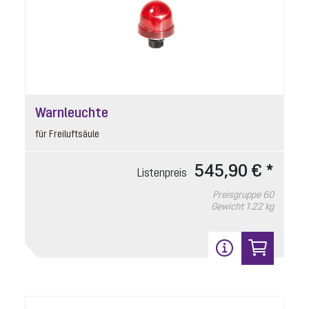
Spritzschutzset
Warnleuchte
Artikelnummer: 28706
für Freiluftsäule
für optische Sonde
545,90 € *
Listenpreis
Listenpreis
76,70 € *
Preisgruppe
60
Preisgruppe
90
Gewicht
1.22 kg
Gewicht
1.57 kg
In den Warenkorb