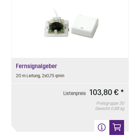
8
Fernsignalgeber
Pumpenplatte
Artikelnummer: 680399
20 m Leitung, 2x0,75 qmm
Ecolift XL
103,80 € *
Listenpreis
Listenpreis
1.054,00 € *
Preisgruppe
30
Gewicht
0.88 kg
Preisgruppe
90
Gewicht
5.85 kg
In den Warenkorb