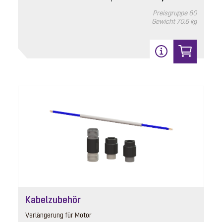
mit mechanischer Klappe, Klappenhalter
Preisgruppe
60
Gewicht
70.6 kg
Listenpreis
177,80 € *
Preisgruppe
90
Gewicht
0.17 kg
In den Warenkorb
12
Kabelzubehör
Verlängerung für Motor