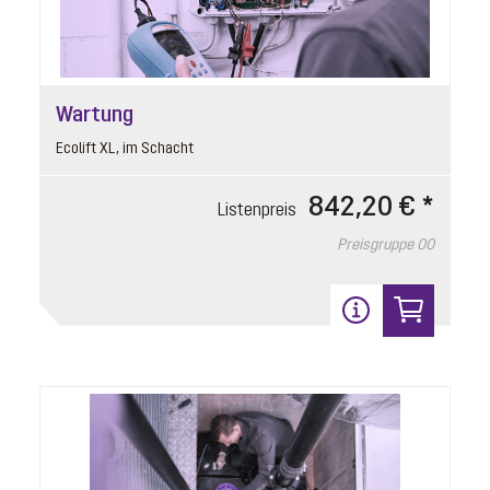
22
Wartung
Ecolift XL, im Schacht
842,20 € *
Listenpreis
Preisgruppe
00
Druckleitung mit Absperrschieber
Artikelnummer: 680383
Ausführung links
Listenpreis
480,20 € *
Preisgruppe
90
Gewicht
1.44 kg