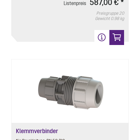
587,00 € *
Listenpreis
In den Warenkorb
Preisgruppe
20
Gewicht
0.98 kg
3
Pumpenantrieb SPF 1400
Artikelnummer: 680219
230 V, S1, 10 m Kabel, mit Kondensator
Klemmverbinder
Listenpreis
3.665,30 € *