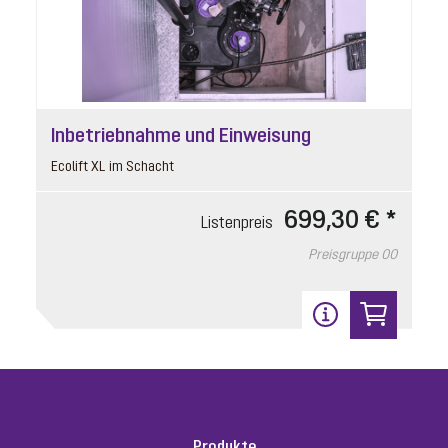
In den Warenkorb
23
Inbetriebnahme und Einweisung
Ecolift XL im Schacht
699,30 € *
Listenpreis
Preisgruppe
00
Sicherungsbügel
Artikelnummer: 680386
für Absperrschieber DN 63
Listenpreis
25,50 € *
Produkte