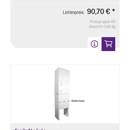
Einschiebeteil
90,70 € *
Listenpreis
Artikelnummer: 80039
Preisgruppe
60
für motorische Klappe, mit Klappenhalter
Gewicht
0.68 kg
Listenpreis
254,60 € *
Preisgruppe
90
Gewicht
0.35 kg
In den Warenkorb
13