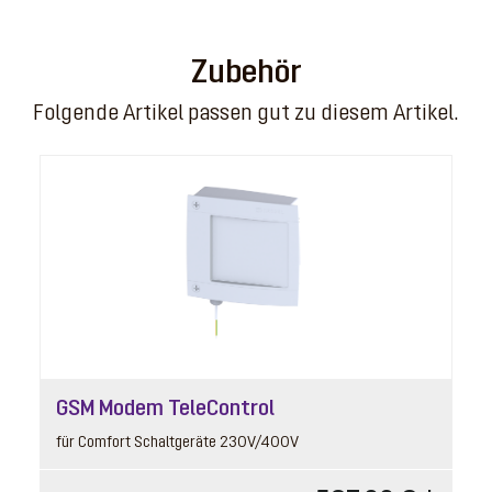
2
Zubehör
Folgende Artikel passen gut zu diesem Artikel.
Rückflussverhinderer
Artikelnummer: 680382
rechts, mit Rückschlagklappe
GSM Modem TeleControl
Listenpreis
253,50 € *
für Comfort Schaltgeräte 230V/400V
Preisgruppe
90
Gewicht
0.51 kg