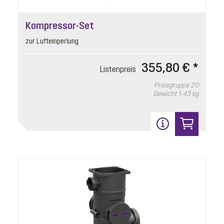
Kompressor-Set
zur Lufteinperlung
355,80 € *
Listenpreis
Klappenhalter
Preisgruppe
20
Artikelnummer: 680101
Gewicht
1.43 kg
für motorische und mechanische Klappe
Listenpreis
8,30 € *
Preisgruppe
90
Gewicht
0.02 kg
In den Warenkorb