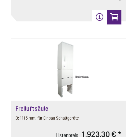
Listenpreis
141,20 € *
Preisgruppe
90
Gewicht
0.55 kg
In den Warenkorb
11
Freiluftsäule
B: 1115 mm, für Einbau Schaltgeräte
Einschiebeteil
1.923,30 € *
Artikelnummer: 80041
Listenpreis