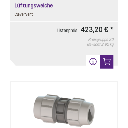
für SPF 1400 - SPF 4500
Lüftungsweiche
CleverVent
Listenpreis
23,70 € *
Preisgruppe
90
423,20 € *
Listenpreis
Gewicht
0.01 kg
Preisgruppe
20
Gewicht
2.92 kg
In den Warenkorb
5