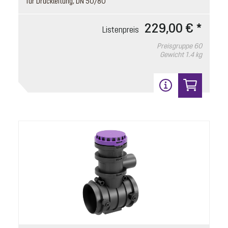
für Druckleitung, DN 50/80
Preisgruppe
90
Gewicht
22.2 kg
229,00 € *
Listenpreis
Preisgruppe
60
In den Warenkorb
Gewicht
1.4 kg
4
Dichtung
Artikelnummer: 680052