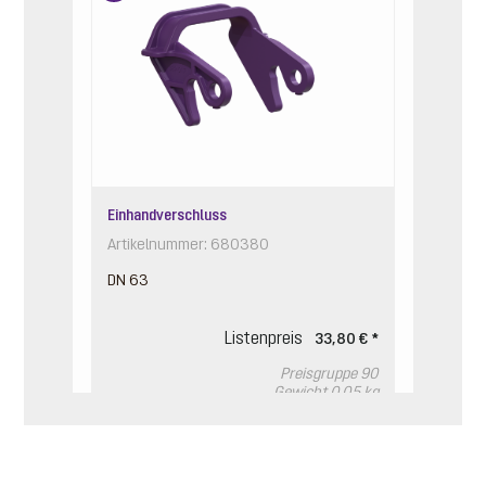
Einhandverschluss
Artikelnummer: 680380
DN 63
Listenpreis
33,80 € *
Preisgruppe
90
Gewicht
0.05 kg
In den Warenkorb