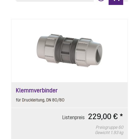
Artikelnummer: 680455
10 m Kabel
Listenpreis
442,50 € *
Preisgruppe
90
Gewicht
1.26 kg
In den Warenkorb
19
Klemmverbinder
für Druckleitung, DN 80/80
229,00 € *
Listenpreis
Preisgruppe
60
Gewicht
1.93 kg