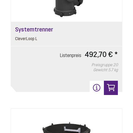
15
Systemtrenner
CleverLoop L
492,70 € *
Listenpreis
Preisgruppe
20
Verriegelungsdeckel Ecolift XL
Gewicht
5.7 kg
Artikelnummer: 680391
Auslaufseite
Listenpreis
104,40 € *
Preisgruppe
90
Gewicht
0.58 kg
In den Warenkorb