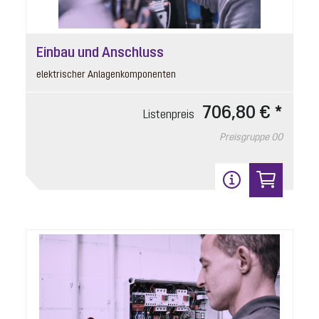
Einbau und Anschluss
elektrischer Anlagenkomponenten
706,80 € *
Listenpreis
Druckschlauch
Preisgruppe
00
Artikelnummer: 680385
Ecolift XL
Listenpreis
117,90 € *
Preisgruppe
90
Gewicht
1.62 kg
In den Warenkorb