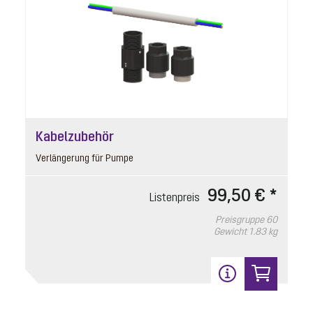
Gewicht
0.71 kg
In den Warenkorb
17
Kabelzubehör
Verlängerung für Pumpe
99,50 € *
Listenpreis
Preisgruppe
60
Gewicht
1.83 kg
Antriebsmotor
Artikelnummer: 680452
zum Anklemmen, 10 m Kabel