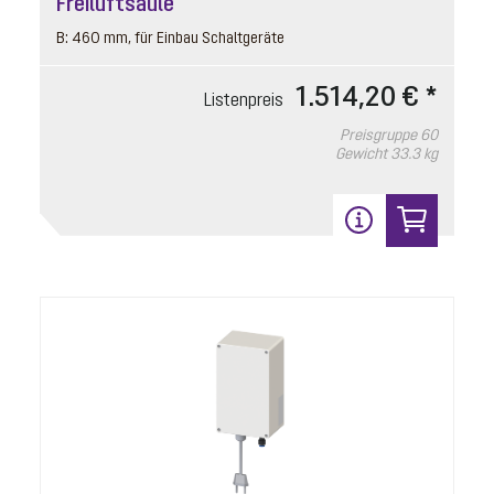
Freiluftsäule
B: 460 mm, für Einbau Schaltgeräte
1.514,20 € *
Listenpreis
Rückstauklappe
Artikelnummer: 80038
Preisgruppe
60
Gewicht
33.3 kg
motorisch, mit Klappenhalter
Listenpreis
170,10 € *
Preisgruppe
90
Gewicht
0.2 kg
In den Warenkorb
14