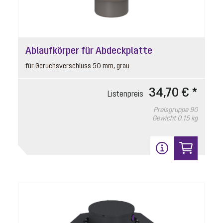
15
Ablaufkörper für Abdeckplatte
für Geruchsverschluss 50 mm, grau
34,70 € *
Listenpreis
Preisgruppe
90
Gewicht
0.15 kg
Pumpenverbindung
ehemalige Artikelbezeichnung:
Pumpenverbindung Minilift L, Aqualift S
Artikelnummer: 680760
Minilift L, Aqualift M Underfloor
Listenpreis
13,10 € *