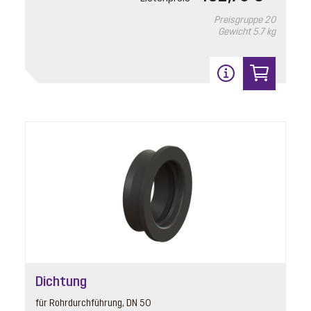
Pumpenanschluss
Preisgruppe
20
Artikelnummer: 680475
Gewicht
5.7 kg
mit Dichtung und Klappe
Listenpreis
29,20 € *
Preisgruppe
90
Gewicht
0.01 kg
In den Warenkorb
12
Dichtung
für Rohrdurchführung, DN 50