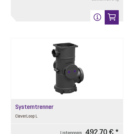
Listenpreis
116,70 € *
Preisgruppe
90
Gewicht
0.82 kg
In den Warenkorb
11
Systemtrenner
CleverLoop L
492,70 € *
Listenpreis