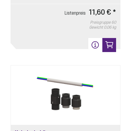
11,60 € *
Listenpreis
Klappengehäuse
Preisgruppe
60
Gewicht
0.06 kg
Artikelnummer: 680761
Mono, mit Pumpenverbindung
Listenpreis
104,50 € *
Preisgruppe
90
Gewicht
0.25 kg
In den Warenkorb
13