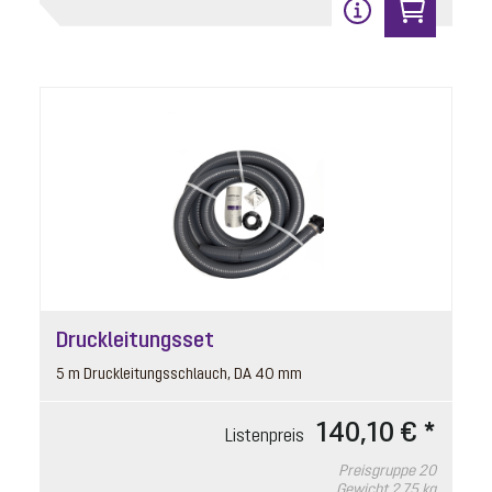
In den Warenkorb
10
Druckleitungsset
Pumpeneinhang
5 m Druckleitungsschlauch, DA 40 mm
ehemalige Artikelbezeichnung:
Pumpeneinhang für Aqualift S Compact,
140,10 € *
Mono, GTF 1200
Listenpreis
Artikelnummer: 680772
Preisgruppe
20
Aqualift M Underfloor, Mono, GTF 1200
Gewicht
2.75 kg