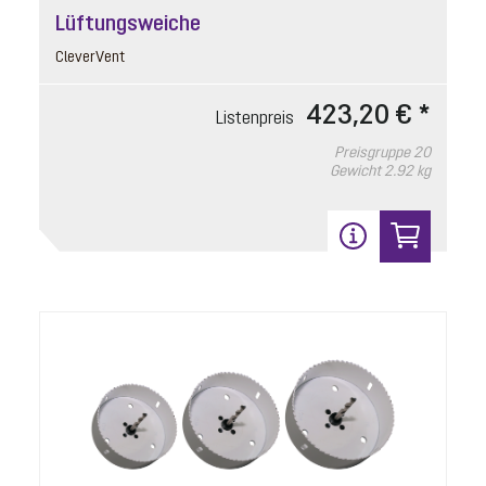
Lüftungsweiche
Listenpreis
34,60 € *
CleverVent
Preisgruppe
90
Gewicht
0.13 kg
423,20 € *
Listenpreis
Preisgruppe
20
In den Warenkorb
Gewicht
2.92 kg
5