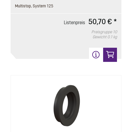
Multistop, System 125
50,70 € *
Listenpreis
Preisgruppe
10
Gewicht
0.1 kg