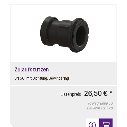
Artikelnummer: 67007
für Schlitzroste Ecoguss, Lock & Lift
Listenpreis
22,00 € *
Preisgruppe
90
Gewicht
0.01 kg
In den Warenkorb
Zulaufstutzen
DN 50, mit Dichtung, Gewindering
26,50 € *
Listenpreis
Preisgruppe
10
Gewicht
0.07 kg