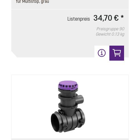
für Multistop, grau
Preisgruppe
90
Gewicht
1.72 kg
34,70 € *
Listenpreis
In den Warenkorb
Preisgruppe
90
Gewicht
0.13 kg
4
Dichtung
Artikelnummer: 686114
für Abdeckplatte, System 330 mm