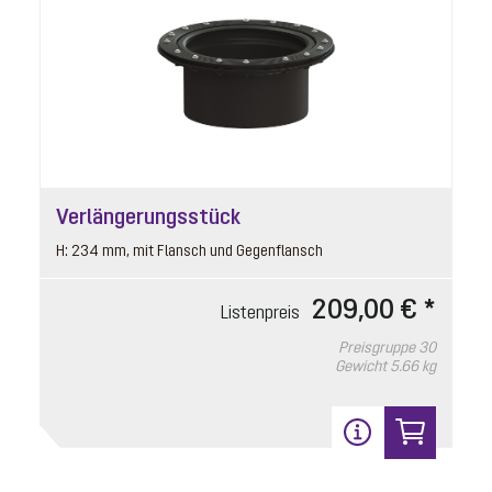
Listenpreis
14,20 € *
Preisgruppe
90
Gewicht
0.02 kg
In den Warenkorb
Verlängerungsstück
17
H: 234 mm, mit Flansch und Gegenflansch
209,00 € *
Listenpreis
Preisgruppe
30
Gewicht
5.66 kg
Verriegelungsschlüssel