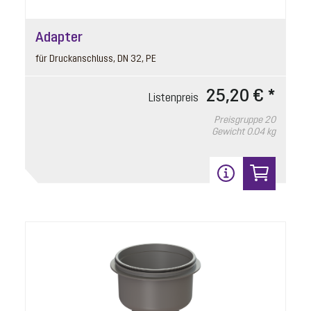
Adapter
für Druckanschluss, DN 32, PE
25,20 € *
Listenpreis
Preisgruppe
20
Gewicht
0.04 kg
Drehverschluss
Artikelnummer: 680762
für Verriegelung Pumpenverbindung
Listenpreis
8,60 € *
Preisgruppe
90
Gewicht
0.01 kg
In den Warenkorb