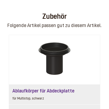
2
Zubehör
Folgende Artikel passen gut zu diesem Artikel.
Rost
Artikelnummer: 680224
befliesbar, Lock & Lift, ABS
Listenpreis
21,10 € *
Ablaufkörper für Abdeckplatte
Preisgruppe
90
für Multistop, schwarz
Gewicht
0.07 kg