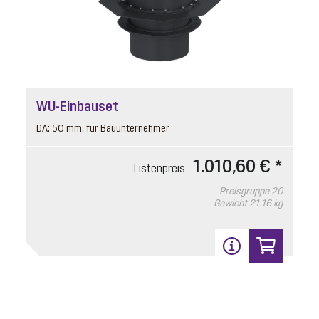
Preisgruppe
90
Gewicht
0.04 kg
In den Warenkorb
WU-Einbauset
16
DA: 50 mm, für Bauunternehmer
1.010,60 € *
Listenpreis
Preisgruppe
20
Gewicht
21.16 kg
Einhandverschluss
Artikelnummer: 680018
für Rückflussverhinderer