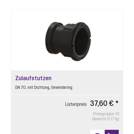
9
Zulaufstutzen
Dichtung für Pumpeneinhang
Artikelnummer: 680791
DN 70, mit Dichtung, Gewindering
GTF 1200, Aqualift S Compact
37,60 € *
Listenpreis
Listenpreis
11,70 € *
Preisgruppe
10
Gewicht
0.17 kg
Preisgruppe
90
Gewicht
0.03 kg