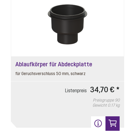
Zulaufstutzen
Ablaufkörper für Abdeckplatte
Artikelnummer: 39005
für Geruchsverschluss 50 mm, schwarz
DN 50, mit Dichtung, Gewindering
34,70 € *
Listenpreis
Listenpreis
26,50 € *
Preisgruppe
90
Preisgruppe
10
Gewicht
0.17 kg
Gewicht
0.07 kg
In den Warenkorb