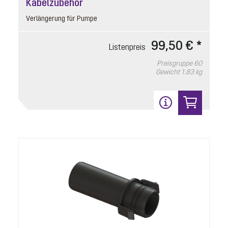
Kabelzubehör
Verlängerung für Pumpe
99,50 € *
Listenpreis
Preisgruppe
60
Druckanschluss
Gewicht
1.83 kg
Artikelnummer: 680758
mit Dichtung und Schrauben
Listenpreis
17,30 € *
Preisgruppe
90
Gewicht
0.09 kg
In den Warenkorb
14