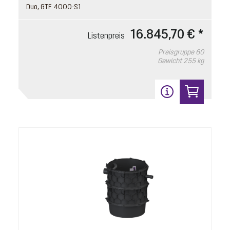
Duo, GTF 4000-S1
16.845,70 € *
Listenpreis
Preisgruppe
60
Gewicht
255 kg