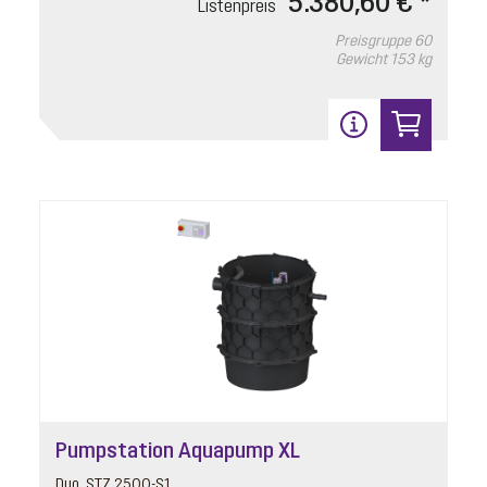
5.380,60 € *
Listenpreis
Preisgruppe
60
Gewicht
153 kg
Pumpstation Aquapump XL
Duo, STZ 2500-S1