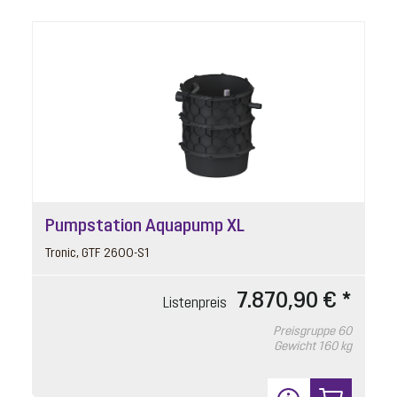
Pumpstation Aquapump XL
Tronic, GTF 2600-S1
7.870,90 € *
Listenpreis
Preisgruppe
60
Gewicht
160 kg