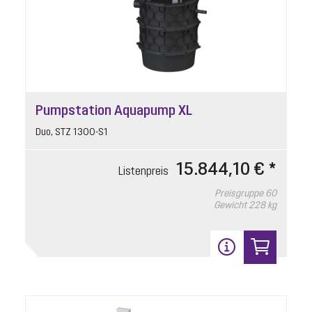
Pumpstation Aquapump XL
Duo, STZ 1300-S1
15.844,10 € *
Listenpreis
Preisgruppe
60
Gewicht
228 kg