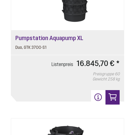
Pumpstation Aquapump XL
Duo, GTK 3700-S1
16.845,70 € *
Listenpreis
Preisgruppe
60
Gewicht
258 kg