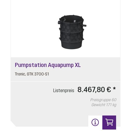
Pumpstation Aquapump XL
Tronic, GTK 3700-S1
8.467,80 € *
Listenpreis
Preisgruppe
60
Gewicht
171 kg