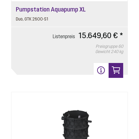
Pumpstation Aquapump XL
Duo, GTK 2600-S1
15.649,60 € *
Listenpreis
Preisgruppe
60
Gewicht
240 kg